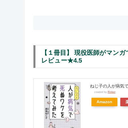
【１冊目】 現役医師がマン
レビュー★4.5
ねじ子の人が病気で死
created by
Rinker
Amazon