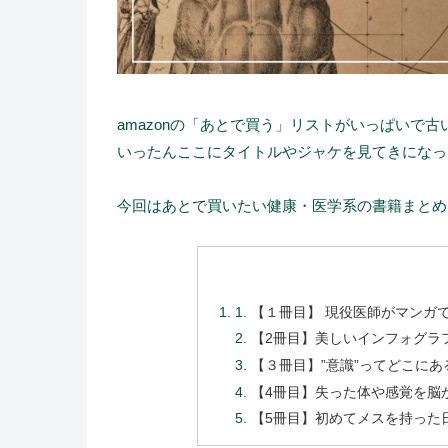
amazonの「あとで買う」リストがいっぱいで
いったんここにタイトルやジャケを見てきになっ
今回はあとで買いたい健康・医学系の書籍まとめ
【１冊目】 現役医師がマンガ
【2冊目】美しいインフォグラフ
【３冊目】”意識”ってどこにある
【4冊目】失った体や感覚を脳が
【5冊目】初めてメスを持った日の