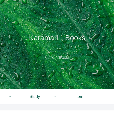
Karamari Books
ただただ備忘録
Study
Item