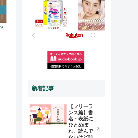
.08
新着記事
【フリーラ
ンス編】書
名・表紙に
ひとめぼ
れ。読んで
ないけど語