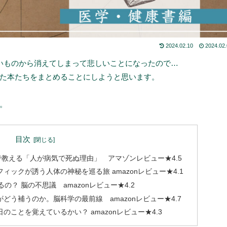
2024.02.10
2024.02
古いものから消えてしまって悲しいことになったので…
た本たちをまとめることにしようと思います。
。
目次
で教える「人が病気で死ぬ理由」 アマゾンレビュー★4.5
ィックが誘う人体の神秘を巡る旅 amazonレビュー★4.1
の？ 脳の不思議 amazonレビュー★4.2
どう補うのか。脳科学の最前線 amazonレビュー★4.7
ことを覚えているかい？ amazonレビュー★4.3