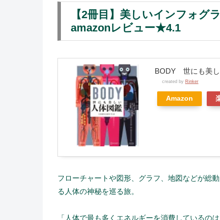
【2冊目】美しいインフォグ
amazonレビュー★4.1
BODY 世にも美
created by
Rinker
Amazon
フローチャートや図形、グラフ、地図などが総動
る人体の神秘を巡る旅。
「人体で最も多くエネルギーを消費しているのは